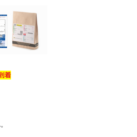
到着
ん。