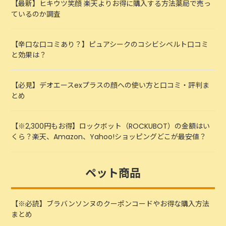
【最新】ヒキウツ笑顔 楽天よりお得に購入する方法薬局で売っ
ているのか調査
【辛口な口コミあり？】ピュアシークのコシビシベルト口コミ
と効果は？
【必見】デオエースexプラスの顔への使い方と口コミ・評判ま
とめ
【※2,300円もお得】ロックボット（ROCKUBOT）の金額はい
くら？楽天、Amazon、Yahoo!ショッピングどこが最安値？
ペット商品
【※必読】ブラバンソンヌのクーポンコードやお得な購入方法
まとめ