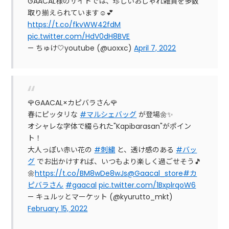
GAACAL様のサイトでは、珍しいおしゃれ雑貨を多数
取り揃えられています☺️💕
https://t.co/fkvWW42fdM
pic.twitter.com/HdV0dH8BVE
— ちゅけ🤍youtube (@uoxxc)
April 7, 2022
🌹GAACAL×カピバラさん🌹
春にピッタリな
#マルシェバッグ
が登場🌼✨
オシャレな字体で綴られた"Kapibarasan"がポイン
ト！
大人っぽい赤い花の
#刺繍
と、透け感のある
#バッ
グ
でお出かけすれば、いつもより楽しく過ごせそう🎵
🌼
https://t.co/BM8wDe8wJs
@Gaacal_store
#カ
ピバラさん
#gaacal
pic.twitter.com/1BxplrqoW6
— キュルッとマーケット (@kyurutto_mkt)
February 15, 2022