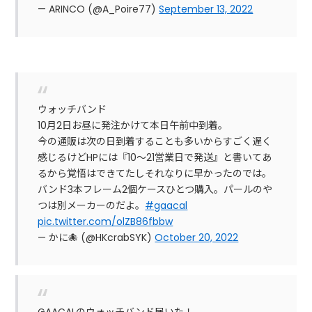
— ARINCO (@A_Poire77)
September 13, 2022
ウォッチバンド
10月2日お昼に発注かけて本日午前中到着。
今の通販は次の日到着することも多いからすごく遅く
感じるけどHPには『10〜21営業日で発送』と書いてあ
るから覚悟はできてたしそれなりに早かったのでは。
バンド3本フレーム2個ケースひとつ購入。パールのや
つは別メーカーのだよ。
#gaacal
pic.twitter.com/olZB86fbbw
— かに🐙 (@HKcrabSYK)
October 20, 2022
GAACALのウォッチバンド届いた！