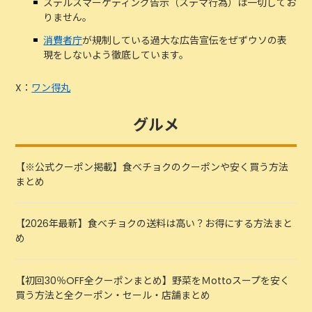
ステルスマーケティング告示（ステマ行為）は一切してお
りません。
消費者庁
が規制している過大な広告宣伝をぜずウソの表
現をしないよう徹底しています。
X：
ワン得丸
グルメ
【※公式クーポン掲載】食べチョクのクーポンや安く買う方法
まとめ
【2026年最新】食べチョクの送料は高い？お得にする方法まと
め
【初回30％OFF全クーポンまとめ】野菜をＭottoスープを安く
買う方法と全クーポン・セール・店舗まとめ