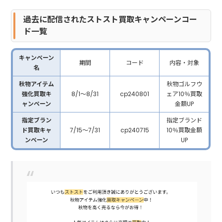
過去に配信されたストスト買取キャンペーンコー
ド一覧
キャンペーン
期間
コード
内容・対象
名
秋物アイテム
秋物ゴルフウ
強化買取キ
8/1～8/31
cp240801
ェア10％買取
ャンペーン
金額UP
指定ブラン
指定ブランド
ド買取キャ
7/15～7/31
cp240715
10％買取金額
ンペーン
UP