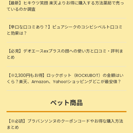
【最新】ヒキウツ笑顔 楽天よりお得に購入する方法薬局で売っ
ているのか調査
【辛口な口コミあり？】ピュアシークのコシビシベルト口コミ
と効果は？
【必見】デオエースexプラスの顔への使い方と口コミ・評判ま
とめ
【※2,300円もお得】ロックボット（ROCKUBOT）の金額はい
くら？楽天、Amazon、Yahoo!ショッピングどこが最安値？
ペット商品
【※必読】ブラバンソンヌのクーポンコードやお得な購入方法
まとめ