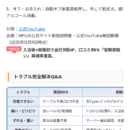
5．オフ・お手入れ：自動オフ後電源長押し、外して乾拭き。週1
アルコール消毒。
引用：
公式YouTube
出典：NIPLUX公式サイト取扱説明書・公式YouTube解説動画
（2025年12月11日時点）
入浴後+就寝前で血行3倍UP、口コミ95%「翌朝首軽
い」再現率激高。
トラブル完全解決Q&A
トラブル
原因90%
即解決法
充電できない
ケーブル不良/出力不足
別Type-C＋5V/1Aテスト
痛い・ピリピリ
急レベル10/乾燥肌
1-2から3日慣れ、入浴後使用sh
ずれる・重い
首太め装着不良
テーパー緩め固定、体重分散肩掛け