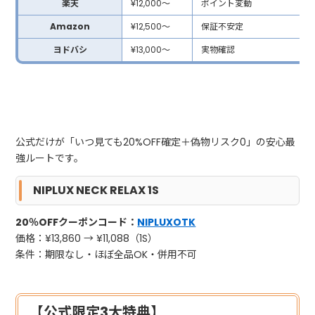
楽天
¥12,000〜
ポイント変動
Amazon
¥12,500〜
保証不安定
ヨドバシ
¥13,000〜
実物確認
公式だけが「いつ見ても20%OFF確定＋偽物リスク0」の安心最
強ルートです。
NIPLUX NECK RELAX 1S
20％OFFクーポンコード：
NIPLUXOTK
価格：¥13,860 → ¥11,088（1S）
条件：期限なし・ほぼ全品OK・併用不可
【公式限定3大特典】