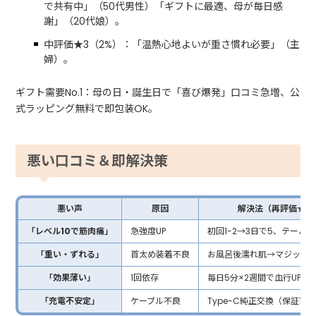
で共有中」（50代男性）「ギフトに最適、母が毎日感
謝」（20代娘）。
中評価★3（2%）：「温熱心地よいが重さ慣れ必要」（主
婦）。
ギフト需要No.1：母の日・誕生日で「喜び爆発」口コミ急増、公
式ラッピング無料で即包装OK。
悪い口コミ＆即解決策
悪い声
原因
解決法（再評価★4.
「レベル10で筋肉痛」
急強度UP
初回1-2→3日で5、テーパ
「重い・ずれる」
首太め装着不良
お風呂後濡れ肌→マジック
「効果薄い」
1回依存
毎日5分×2週間で血行UP実
「充電不安定」
ケーブル不良
Type-C純正交換（保証1年