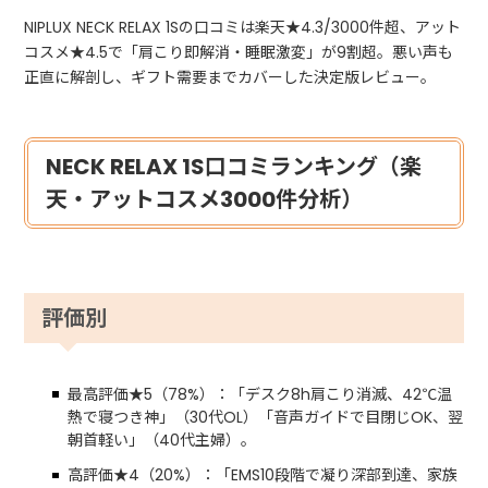
NIPLUX NECK RELAX 1Sの口コミは楽天★4.3/3000件超、アット
コスメ★4.5で「肩こり即解消・睡眠激変」が9割超。悪い声も
正直に解剖し、ギフト需要までカバーした決定版レビュー。
NECK RELAX 1S口コミランキング（楽
天・アットコスメ3000件分析）
評価別
最高評価★5（78%）：「デスク8h肩こり消滅、42℃温
熱で寝つき神」（30代OL）「音声ガイドで目閉じOK、翌
朝首軽い」（40代主婦）。
高評価★4（20%）：「EMS10段階で凝り深部到達、家族