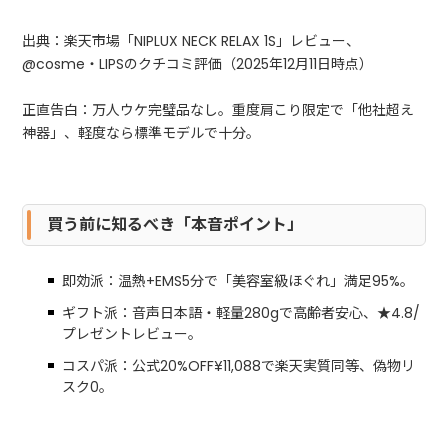
出典：楽天市場「NIPLUX NECK RELAX 1S」レビュー、
@cosme・LIPSのクチコミ評価（2025年12月11日時点）
正直告白：万人ウケ完璧品なし。重度肩こり限定で「他社超え
神器」、軽度なら標準モデルで十分。
買う前に知るべき「本音ポイント」
即効派：温熱+EMS5分で「美容室級ほぐれ」満足95%。
ギフト派：音声日本語・軽量280gで高齢者安心、★4.8/
プレゼントレビュー。
コスパ派：公式20%OFF¥11,088で楽天実質同等、偽物リ
スク0。