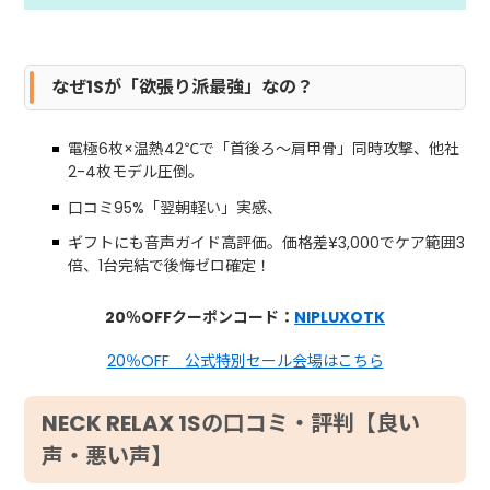
なぜ1Sが「欲張り派最強」なの？
電極6枚×温熱42℃で「首後ろ〜肩甲骨」同時攻撃、他社
2-4枚モデル圧倒。
口コミ95%「翌朝軽い」実感、
ギフトにも音声ガイド高評価。価格差¥3,000でケア範囲3
倍、1台完結で後悔ゼロ確定！
20％OFFクーポンコード：
NIPLUXOTK
20％OFF 公式特別セール会場はこちら
NECK RELAX 1Sの口コミ・評判【良い
声・悪い声】