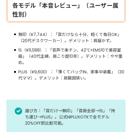
各モデル「本音レビュー」（ユーザー属
性別）
無印（¥7,744）：「首だけなら十分、軽くて毎日OK」
（20代デスクワーカー）。デメリット：肩届かず。
1S（¥11,088）：「音声で楽チン、42℃+EMS10で美容室
級」（40代主婦、肩こり歴10年）。デメリット：やや重
め。
PLUS（¥9,600）：「薄くてバッグIN、家事中装着」（30
代ママ）。デメリット：肩範囲狭い。
選び方：「首だけ→無印」「首肩全部→1S」「持
ち運び→PLUS」。公式NIPLUXOTKで全モデル
20%OFF即比較可能。