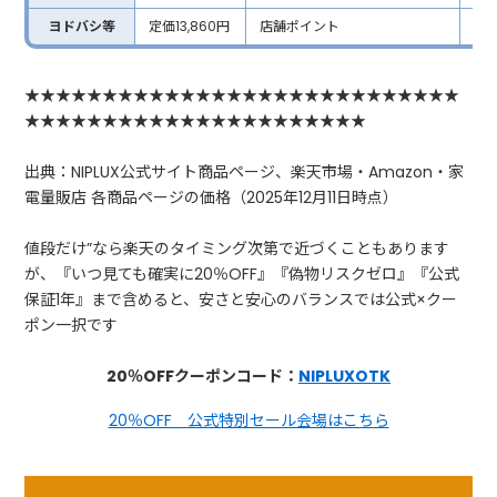
ヨドバシ等
定価13,860円
店舗ポイント
実質
★★★★★★★★★★★★★★★★★★★★★★★★★★★★
★★★★★★★★★★★★★★★★★★★★★★
出典：NIPLUX公式サイト商品ページ、楽天市場・Amazon・家
電量販店 各商品ページの価格（2025年12月11日時点）
値段だけ”なら楽天のタイミング次第で近づくこともあります
が、『いつ見ても確実に20％OFF』『偽物リスクゼロ』『公式
保証1年』まで含めると、安さと安心のバランスでは公式×クー
ポン一択です
20％OFFクーポンコード：
NIPLUXOTK
20％OFF 公式特別セール会場はこちら