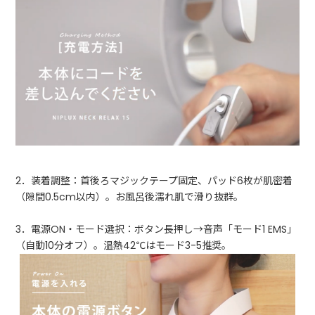
2．装着調整：首後ろマジックテープ固定、パッド6枚が肌密着
（隙間0.5cm以内）。お風呂後濡れ肌で滑り抜群。
3．電源ON・モード選択：ボタン長押し→音声「モード1 EMS」
（自動10分オフ）。温熱42℃はモード3-5推奨。