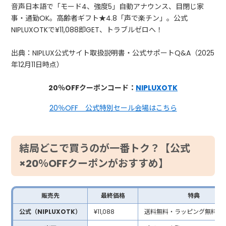
音声日本語で「モード4、強度5」自動アナウンス、目閉じ家
事・通勤OK。高齢者ギフト★4.8「声で楽チン」。公式
NIPLUXOTKで¥11,088即GET、トラブルゼロへ！
出典：NIPLUX公式サイト取扱説明書・公式サポートQ&A（2025
年12月11日時点）
20％OFFクーポンコード：
NIPLUXOTK
20％OFF 公式特別セール会場はこちら
結局どこで買うのが一番トク？【公式
×20％OFFクーポンがおすすめ】
販売先
最終価格
特典
公式（NIPLUXOTK）
¥11,088
送料無料・ラッピング無料・1