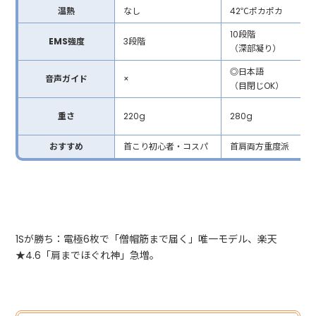
温熱
なし
42℃ポカポカ
10段階
EMS強度
3段階
（深部凝り）
◎日本語
音声ガイド
×
（目閉じOK）
重さ
220g
280g
おすすめ
首こり初心者・コスパ
首肩両方重度派
1Sが勝ち：電極6枚で「僧帽筋まで届く」唯一モデル、楽天
★4.6「肩までほぐれ神」急増。