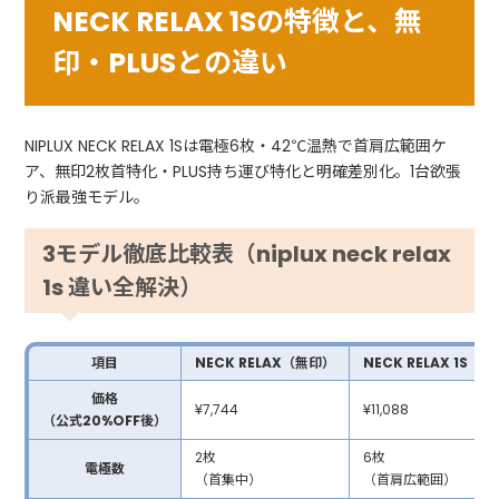
NECK RELAX 1Sの特徴と、無
印・PLUSとの違い
NIPLUX NECK RELAX 1Sは電極6枚・42℃温熱で首肩広範囲ケ
ア、無印2枚首特化・PLUS持ち運び特化と明確差別化。1台欲張
り派最強モデル。
3モデル徹底比較表（niplux neck relax
1s 違い全解決）
項目
NECK RELAX（無印）
NECK RELAX 1S
価格
¥7,744
¥11,088
（公式20%OFF後）
2枚
6枚
電極数
（首集中）
（首肩広範囲）