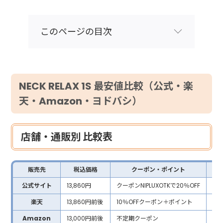
このページの目次
NECK RELAX 1S 最安値比較（公式・楽
天・Amazon・ヨドバシ）
店舗・通販別 比較表
販売先
税込価格
クーポン・ポイント
最
公式サイト
13,860円
クーポンNIPLUXOTKで20％OFF
約1
楽天
13,860円前後
10％OFFクーポン＋ポイント
実質
Amazon
13,000円前後
不定期クーポン
12