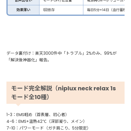
音声出ない
モードOFF/低音量
電源再ON→ボリューム+、イヤ
効果薄い
1回依存
毎日5分×14日（血行蓄積型）
データ裏付け：楽天3000件中「トラブル」2%のみ、99%が
「解決後神器化」報告。
モード完全解説（niplux neck relax 1s
モード全10種）
1-3：EMS軽め（首表層、初心者）
4-6：EMS+温熱42℃（深部凝り、メイン）
7-10：パワーモード（ガチ肩こり、5分限定）