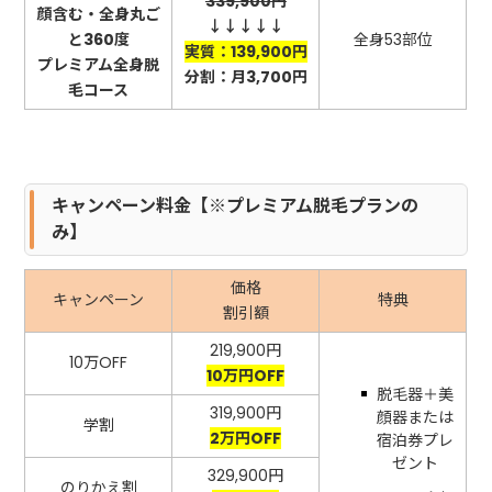
339,900円
顔含む・全身丸ご
↓↓↓↓↓
と360度
全身53部位
実質：139,900円
プレミアム全身脱
分割：月3,700円
毛コース
キャンペーン料金【※プレミアム脱毛プランの
み】
価格
キャンペーン
特典
割引額
219,900円
10万OFF
10万円OFF
脱毛器＋美
319,900円
顔器または
学割
2万円OFF
宿泊券プレ
ゼント
329,900円
のりかえ割