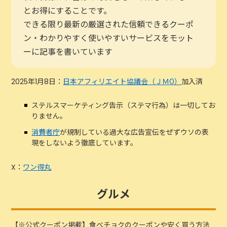
とお得にすることです。
できる限り最新の厳選された信頼できるクーポ
ン・わかりやすく使いやすいサービスをモット
ーに記事を書いています
2025年1月8日：
日本アフィリエイト協議会（ＪＭО）
加入済
ステルスマーケティング告示（ステマ行為）は一切してお
りません。
消費者庁
が規制している過大な広告宣伝をぜずウソの表
現をしないよう徹底しています。
X：
ワン得丸
グルメ
【※公式クーポン掲載】食べチョクのクーポンや安く買う方法