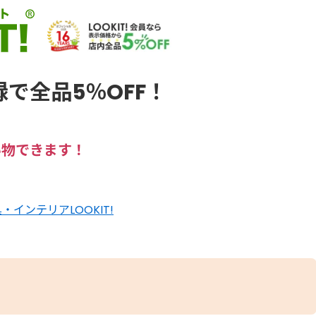
で全品5％OFF！
い物できます！
・インテリアLOOKIT!