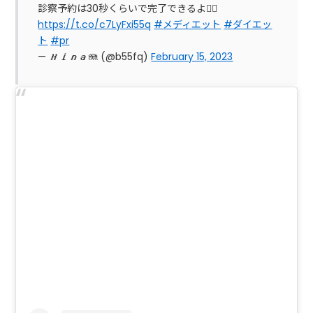
診察予約は30秒くらいで完了できるよ👇🏻
https://t.co/c7LyFxi55q
#メディエット
#ダイエッ
ト
#pr
— 𝙃𝙞𝙣𝙖🪼 (@b55fq)
February 15, 2023