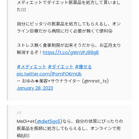
メディエットでダイエット医薬品を処方して貰いまし
た✌🏻
自分にピッタリの医薬品を処方してもらえるし、オン
ライン診療だから病院に行く必要が無くて便利🤤
ストレス無く食事制限が出来そうだから、お正月太り
解消するぞ！
https://t.co/gWnVPJ99g8
#メディエット
#ダイエット
#痩せる
pic.twitter.com/lPomPQKmUb
— おゆみ🍀美容×サウナライター (@mnst_ts)
January 28, 2023
MeDi+et(
@diet5go5
)なら、自分の体質にぴったりの
医薬品を医師に処方してもらえるし、オンラインで完
結🙌🏻