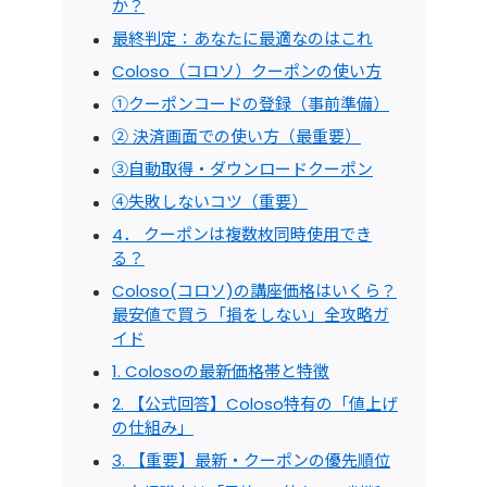
か？
最終判定：あなたに最適なのはこれ
Coloso（コロソ）クーポンの使い方
①クーポンコードの登録（事前準備）
② 決済画面での使い方（最重要）
③自動取得・ダウンロードクーポン
④失敗しないコツ（重要）
4． クーポンは複数枚同時使用でき
る？
Coloso(コロソ)の講座価格はいくら？
最安値で買う「損をしない」全攻略ガ
イド
1. Colosoの最新価格帯と特徴
2. 【公式回答】Coloso特有の「値上げ
の仕組み」
3. 【重要】最新・クーポンの優先順位