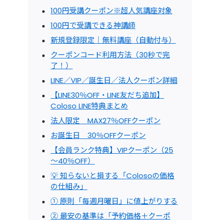
100円受講クーポン※超人気講座対象
100円で受講できる神講師
新規登録限定｜無料講座（自動付与）
クーポンコード利用方法（30秒で完
了！）
LINE／VIP／誕生日／法人クーポン詳細
【LINE30％OFF・LINE友だち追加】
Coloso LINE特典まとめ
法人限定 MAX27％OFFクーポン
お誕生日 30％OFFクーポン
【会員ランク特典】VIPクーポン（25
～40％OFF）
💡 知らないと損する「Colosoの価格
の仕組み」
① 原則「毎週月曜日」に値上がりする
② 最安の基準は「予約価格＋クーポ