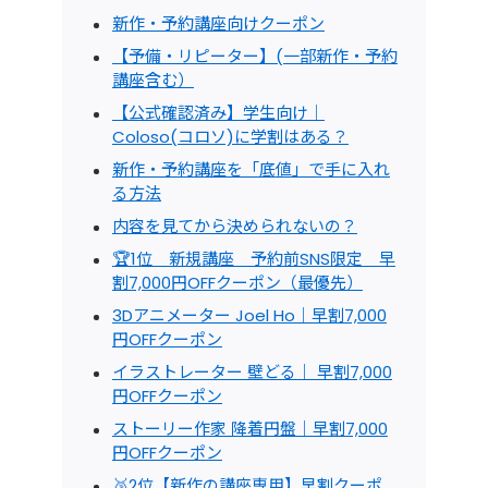
新作・予約講座向けクーポン
【予備・リピーター】(一部新作・予約
講座含む）
【公式確認済み】学生向け｜
Coloso(コロソ)に学割はある？
新作・予約講座を「底値」で手に入れ
る方法
内容を見てから決められないの？
🏆1位 新規講座 予約前SNS限定 早
割7,000円OFFクーポン（最優先）
3Dアニメーター Joel Ho｜早割7,000
円OFFクーポン
イラストレーター 壁どる｜ 早割7,000
円OFFクーポン
ストーリー作家 降着円盤｜早割7,000
円OFFクーポン
🥈2位【新作の講座専用】早割クーポ