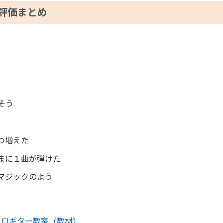
評価まとめ
そう
つ増えた
まに１曲が弾けた
マジックのよう
ソロギター教室（教材
）