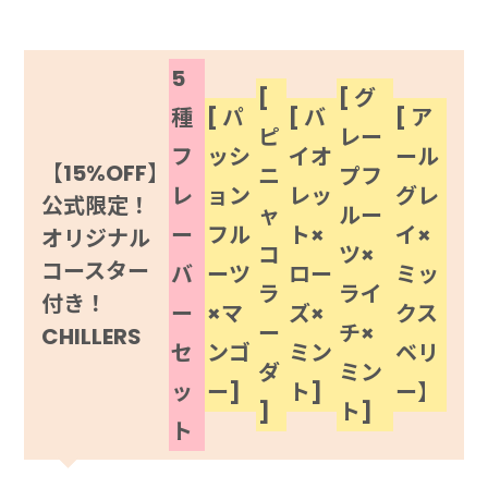
5
[
[ グ
種
[ パ
[ バ
[ ア
ピ
レー
フ
ッシ
イオ
ール
【15%OFF】
ニ
プフ
レ
ョン
レッ
グレ
公式限定！
ャ
ルー
ー
フル
ト×
イ×
オリジナル
コ
ツ×
コースター
バ
ーツ
ロー
ミッ
ラ
ライ
付き！
ー
×マ
ズ×
クス
ー
チ×
CHILLERS
セ
ンゴ
ミン
ベリ
ダ
ミン
ッ
ー]
ト]
ー】
]
ト]
ト