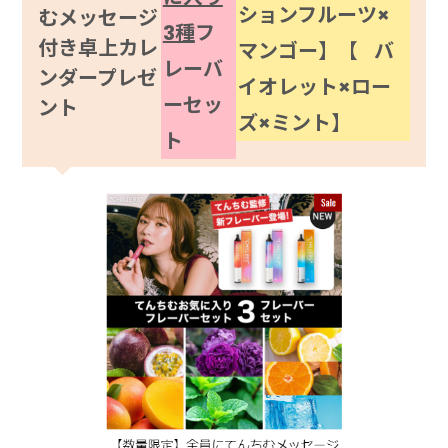
ションフルーツ×
むメッセージ
3種
フ
付き卓上カレ
マンゴー】【 バ
レーバ
ンダープレゼ
イオレット×ロー
ーセッ
ント
ズ×ミント】
ト