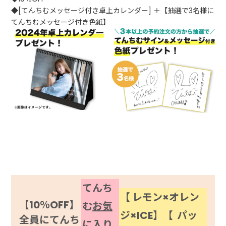
◆
[てんちむメッセージ付き卓上カレンダー] ＋【抽選で3名様に
てんちむメッセージ付き色紙】
てんち
【 レモン×オレン
【10％OFF】
む
お気
ジ×ICE】【 パッ
全員にてんち
に入り