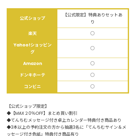
【公式限定】特典ありセットあ
公式ショップ
り
楽天
○
Yahoo!ショッピン
○
グ
Amazon
○
ドンキホーテ
○
コンビニ
○
【公式ショップ限定】
◆【MAX２0％OFF】まとめ買い割引
◆てんちむメッセージ付き卓上カレンダー特典付き商品あり
◆3本以上の予約注文の方から抽選3名に「てんちむサイン＆メ
ッセージ付き色紙」特典付き商品有り