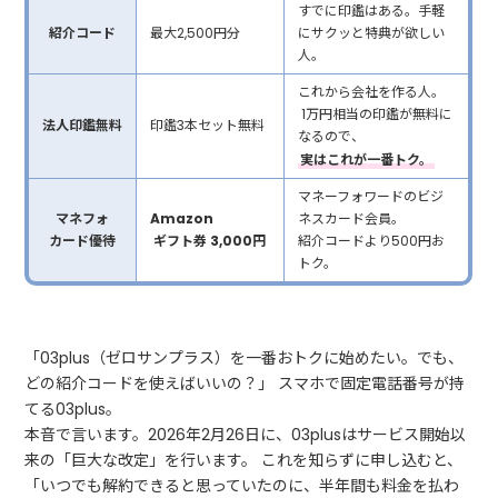
すでに印鑑はある。手軽
紹介コード
最大2,500円分
にサクッと特典が欲しい
人。
これから会社を作る人。
1万円相当の印鑑が無料に
法人印鑑無料
印鑑3本セット無料
なるので、
実はこれが一番トク。
マネーフォワードのビジ
マネフォ
Amazon
ネスカード会員。
カード優待
ギフト券 3,000円
紹介コードより500円お
トク。
「03plus（ゼロサンプラス）を一番おトクに始めたい。でも、
どの紹介コードを使えばいいの？」 スマホで固定電話番号が持
てる03plus。
本音で言います。2026年2月26日に、03plusはサービス開始以
来の「巨大な改定」を行います。 これを知らずに申し込むと、
「いつでも解約できると思っていたのに、半年間も料金を払わ