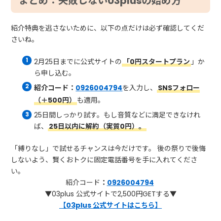
まとめ：失敗しない03plusの始め方
紹介特典を逃さないために、以下の点だけは必ず確認してくだ
さいね。
2月25日までに公式サイトの
「0円スタートプラン
」か
ら申し込む。
紹介コード：
0926004794
を入力し、
SNSフォロー
（＋500円）
も適用。
25日間しっかり試す。もし音質などに満足できなけれ
ば、
25日以内に解約（実質0円）。
「縛りなし」で試せるチャンスは今だけです。 後の祭りで後悔
しないよう、賢くおトクに固定電話番号を手に入れてくださ
い。
紹介コード
：
0926004794
▼03plus 公式サイトで2,500円GETする
▼
【03plus 公式サイトはこちら】