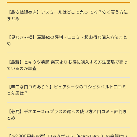
【最安値販売店】アスミールはどこで売っ てる？安く買う方法
まとめ
【見なきゃ損】深潤exの評判・口コミ・超お得な購入方法まと
め
【最新】ヒキウツ笑顔 楽天よりお得に購入する方法薬局で売っ
ているのか調査
【辛口な口コミあり？】ピュアシークのコシビシベルト口コミ
と効果は？
【必見】デオエースexプラスの顔への使い方と口コミ・評判ま
とめ
【※2,300円もお得】ロックボット（ROCKUBOT）の金額はい