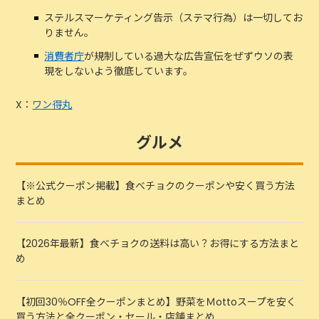
ステルスマーケティング告示（ステマ行為）は一切してお
りません。
消費者庁
が規制している過大な広告宣伝をぜずウソの表
現をしないよう徹底しています。
X：
ワン得丸
グルメ
【※公式クーポン掲載】食べチョクのクーポンや安く買う方法
まとめ
【2026年最新】食べチョクの送料は高い？お得にする方法まと
め
【初回30％OFF全クーポンまとめ】野菜をＭottoスープを安く
買う方法と全クーポン・セール・店舗まとめ