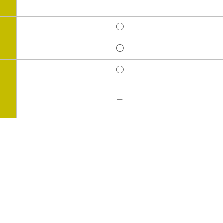
○
○
○
－