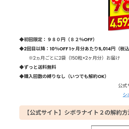
◆初回限定：９８０円（８２％OFF）
◆2回目以降：10％OFF 1ヶ月分あたり5,014円（税
※2ヵ月ごとに2袋（150粒×2ヶ月分）お届け
◆ずっと送料無料
◆購入回数の縛りなし（いつでも解約OK）
公式
シ
【公式サイト】シボラナイト２の解約方